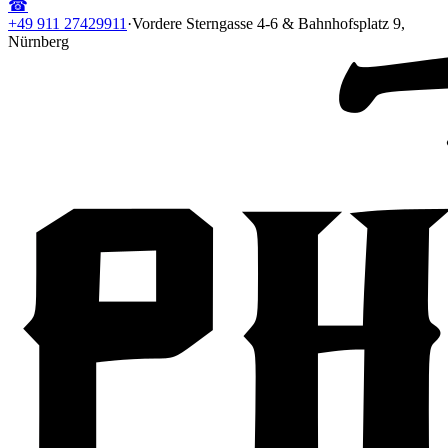
☎
+49 911 27429911
·
Vordere Sterngasse 4-6 & Bahnhofsplatz 9,
Nürnberg