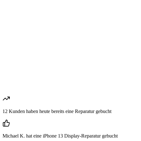
ab 29€
ZTE
23
Modelle
ab 29€
Fairphone
1
Modelle
ab 29€
12 Kunden
haben heute bereits eine Reparatur gebucht
Michael K.
hat eine iPhone 13 Display-Reparatur gebucht