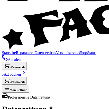
Startseite
Reparaturen
Datenservices
Versandservice
Shop
Status
Anrufen
Warenkorb
Jetzt buchen
Warenkorb
Menü öffnen
Professionelle Datenrettung