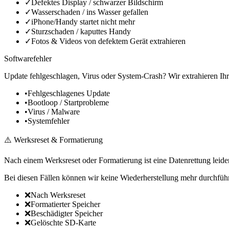
✓
Defektes Display / schwarzer Bildschirm
✓
Wasserschaden / ins Wasser gefallen
✓
iPhone/Handy startet nicht mehr
✓
Sturzschaden / kaputtes Handy
✓
Fotos & Videos von defektem Gerät extrahieren
Softwarefehler
Update fehlgeschlagen, Virus oder System-Crash? Wir extrahieren Ihr
•
Fehlgeschlagenes Update
•
Bootloop / Startprobleme
•
Virus / Malware
•
Systemfehler
⚠️ Werksreset & Formatierung
Nach einem Werksreset oder Formatierung ist eine Datenrettung leid
Bei diesen Fällen können wir keine Wiederherstellung mehr durchfüh
❌
Nach Werksreset
❌
Formatierter Speicher
❌
Beschädigter Speicher
❌
Gelöschte SD-Karte