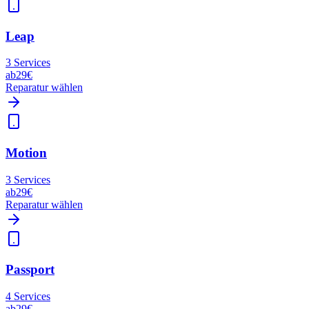
Leap
3
Services
ab
29€
Reparatur wählen
Motion
3
Services
ab
29€
Reparatur wählen
Passport
4
Services
ab
29€