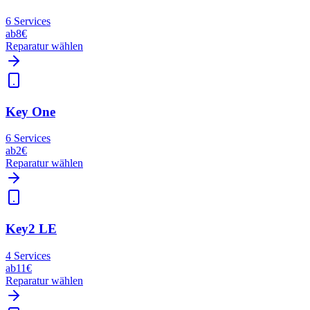
6
Services
ab
8€
Reparatur wählen
Key One
6
Services
ab
2€
Reparatur wählen
Key2 LE
4
Services
ab
11€
Reparatur wählen