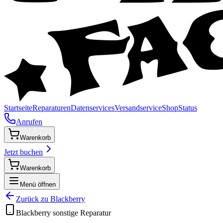
Startseite
Reparaturen
Datenservices
Versandservice
Shop
Status
Anrufen
Warenkorb
Jetzt buchen
Warenkorb
Menü öffnen
Zurück zu
Blackberry
Blackberry
sonstige
Reparatur