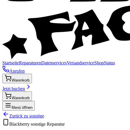
Startseite
Reparaturen
Datenservices
Versandservice
Shop
Status
Anrufen
Warenkorb
Jetzt buchen
Warenkorb
Menü öffnen
Zurück zu
sonstige
Blackberry
sonstige
Reparatur