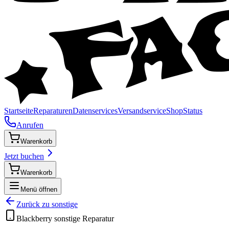
Startseite
Reparaturen
Datenservices
Versandservice
Shop
Status
Anrufen
Warenkorb
Jetzt buchen
Warenkorb
Menü öffnen
Zurück zu
sonstige
Blackberry
sonstige
Reparatur