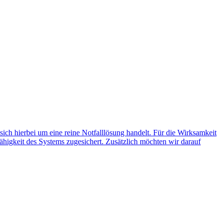
 sich hierbei um eine reine Notfalllösung handelt. Für die Wirksamkeit
ähigkeit des Systems zugesichert. Zusätzlich möchten wir darauf