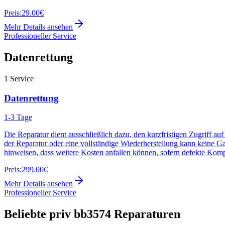
Preis:
29.00€
Mehr Details ansehen
Professioneller Service
Datenrettung
1
Service
Datenrettung
1-3 Tage
Die Reparatur dient ausschließlich dazu, den kurzfristigen Zugriff au
der Reparatur oder eine vollständige Wiederherstellung kann keine G
hinweisen, dass weitere Kosten anfallen können, sofern defekte Kom
Preis:
299.00€
Mehr Details ansehen
Professioneller Service
Beliebte
priv bb3574
Reparaturen