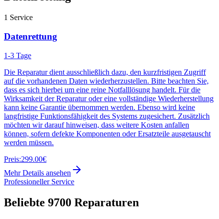
1
Service
Datenrettung
1-3 Tage
Die Reparatur dient ausschließlich dazu, den kurzfristigen Zugriff
auf die vorhandenen Daten wiederherzustellen. Bitte beachten Sie,
dass es sich hierbei um eine reine Notfalllösung handelt. Für die
Wirksamkeit der Reparatur oder eine vollständige Wiederherstellung
kann keine Garantie übernommen werden. Ebenso wird keine
langfristige Funktionsfähigkeit des Systems zugesichert. Zusätzlich
möchten wir darauf hinweisen, dass weitere Kosten anfallen
können, sofern defekte Komponenten oder Ersatzteile ausgetauscht
werden müssen.
Preis:
299.00€
Mehr Details ansehen
Professioneller Service
Beliebte
9700
Reparaturen