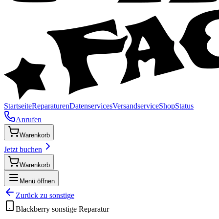
Startseite
Reparaturen
Datenservices
Versandservice
Shop
Status
Anrufen
Warenkorb
Jetzt buchen
Warenkorb
Menü öffnen
Zurück zu
sonstige
Blackberry
sonstige
Reparatur