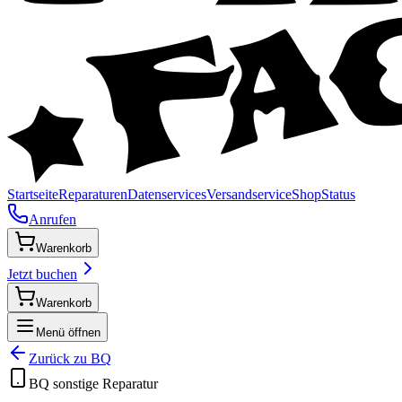
Startseite
Reparaturen
Datenservices
Versandservice
Shop
Status
Anrufen
Warenkorb
Jetzt buchen
Warenkorb
Menü öffnen
Zurück zu
BQ
BQ
sonstige
Reparatur