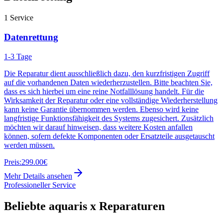
1
Service
Datenrettung
1-3 Tage
Die Reparatur dient ausschließlich dazu, den kurzfristigen Zugriff
auf die vorhandenen Daten wiederherzustellen. Bitte beachten Sie,
dass es sich hierbei um eine reine Notfalllösung handelt. Für die
Wirksamkeit der Reparatur oder eine vollständige Wiederherstellung
kann keine Garantie übernommen werden. Ebenso wird keine
langfristige Funktionsfähigkeit des Systems zugesichert. Zusätzlich
möchten wir darauf hinweisen, dass weitere Kosten anfallen
können, sofern defekte Komponenten oder Ersatzteile ausgetauscht
werden müssen.
Preis:
299.00€
Mehr Details ansehen
Professioneller Service
Beliebte
aquaris x
Reparaturen