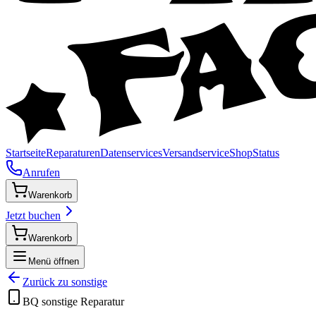
Startseite
Reparaturen
Datenservices
Versandservice
Shop
Status
Anrufen
Warenkorb
Jetzt buchen
Warenkorb
Menü öffnen
Zurück zu
sonstige
BQ
sonstige
Reparatur