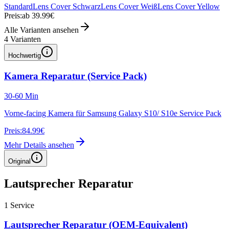
Standard
Lens Cover Schwarz
Lens Cover Weiß
Lens Cover Yellow
Preis:
ab 39.99€
Alle Varianten ansehen
4
Varianten
Hochwertig
Kamera Reparatur (Service Pack)
30-60 Min
Vorne-facing Kamera für Samsung Galaxy S10/ S10e Service Pack
Preis:
84.99€
Mehr Details ansehen
Original
Lautsprecher Reparatur
1
Service
Lautsprecher Reparatur (OEM-Equivalent)