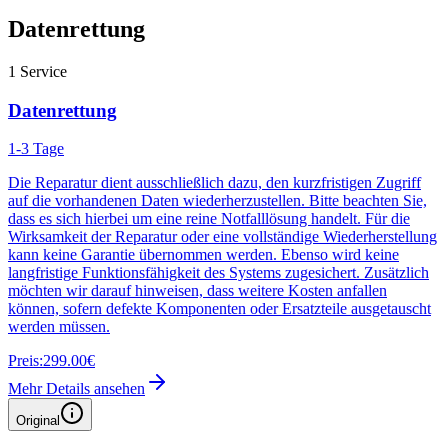
Datenrettung
1
Service
Datenrettung
1-3 Tage
Die Reparatur dient ausschließlich dazu, den kurzfristigen Zugriff
auf die vorhandenen Daten wiederherzustellen. Bitte beachten Sie,
dass es sich hierbei um eine reine Notfalllösung handelt. Für die
Wirksamkeit der Reparatur oder eine vollständige Wiederherstellung
kann keine Garantie übernommen werden. Ebenso wird keine
langfristige Funktionsfähigkeit des Systems zugesichert. Zusätzlich
möchten wir darauf hinweisen, dass weitere Kosten anfallen
können, sofern defekte Komponenten oder Ersatzteile ausgetauscht
werden müssen.
Preis:
299.00€
Mehr Details ansehen
Original