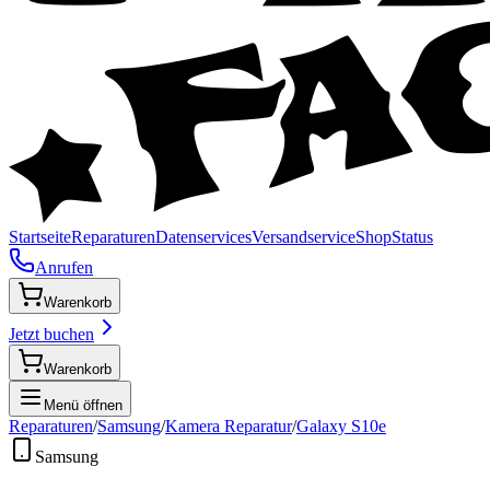
Startseite
Reparaturen
Datenservices
Versandservice
Shop
Status
Anrufen
Warenkorb
Jetzt buchen
Warenkorb
Menü öffnen
Reparaturen
/
Samsung
/
Kamera Reparatur
/
Galaxy S10e
Samsung