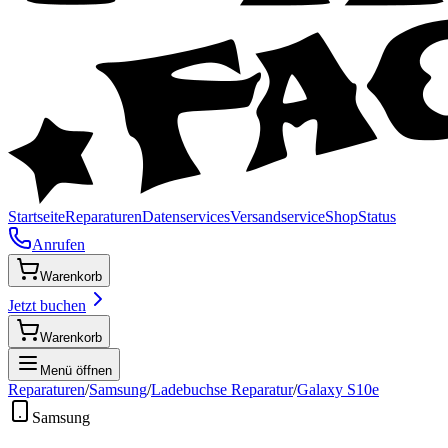
Startseite
Reparaturen
Datenservices
Versandservice
Shop
Status
Anrufen
Warenkorb
Jetzt buchen
Warenkorb
Menü öffnen
Reparaturen
/
Samsung
/
Ladebuchse Reparatur
/
Galaxy S10e
Samsung