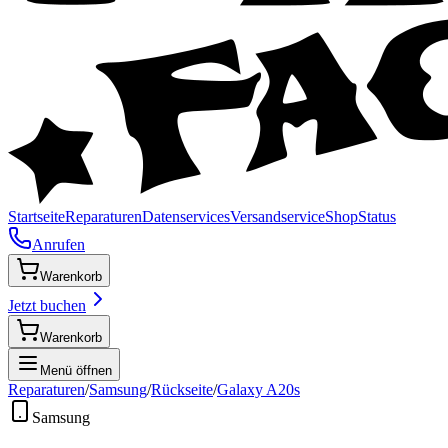
Startseite
Reparaturen
Datenservices
Versandservice
Shop
Status
Anrufen
Warenkorb
Jetzt buchen
Warenkorb
Menü öffnen
Reparaturen
/
Samsung
/
Rückseite
/
Galaxy A20s
Samsung