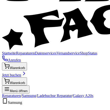
Startseite
Reparaturen
Datenservices
Versandservice
Shop
Status
Anrufen
Warenkorb
Jetzt buchen
Warenkorb
Menü öffnen
Reparaturen
/
Samsung
/
Ladebuchse Reparatur
/
Galaxy A20s
Samsung