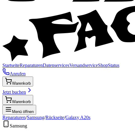
Startseite
Reparaturen
Datenservices
Versandservice
Shop
Status
Anrufen
Warenkorb
Jetzt buchen
Warenkorb
Menü öffnen
Reparaturen
/
Samsung
/
Rückseite
/
Galaxy A20s
Samsung