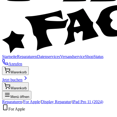
Startseite
Reparaturen
Datenservices
Versandservice
Shop
Status
Anrufen
Warenkorb
Jetzt buchen
Warenkorb
Menü öffnen
Reparaturen
/
For Apple
/
Display Reparatur
/
iPad Pro 11 (2024)
For Apple