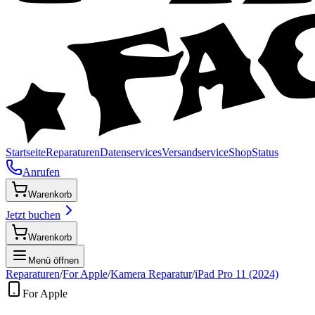
Startseite
Reparaturen
Datenservices
Versandservice
Shop
Status
Anrufen
Warenkorb
Jetzt buchen
Warenkorb
Menü öffnen
Reparaturen
/
For Apple
/
Kamera Reparatur
/
iPad Pro 11 (2024)
For Apple