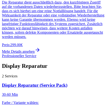
Die Reparatur dient ausschließlich dazu, den kurzfristigen Zugriff
auf die vorhandenen Daten wiederherzustellen. Bitte beachten Sie,
dass es sich hierbei um eine reine Notfalllösung handelt. Für die
Wirksamkeit der Reparatur oder eine vollständige Wiederherstellung
kann keine Garantie übernommen werden. Ebenso wird keine
langfristige Funktionsfähigkeit des Systems zugesichert. Zusätzlich
möchten wir darauf hinweisen, dass weitere Kosten anfallen
können, sofern defekte Komponenten oder Ersatzteile ausgetauscht
werden müssen.
Preis:
299.00€
Mehr Details ansehen
Professioneller Service
Display Reparatur
2
Services
Display Reparatur (Service Pack)
30-60 Min
Farbe / Variante wählen: