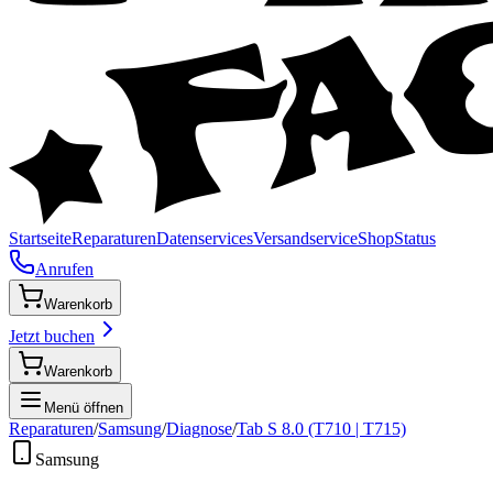
Startseite
Reparaturen
Datenservices
Versandservice
Shop
Status
Anrufen
Warenkorb
Jetzt buchen
Warenkorb
Menü öffnen
Reparaturen
/
Samsung
/
Diagnose
/
Tab S 8.0 (T710 | T715)
Samsung