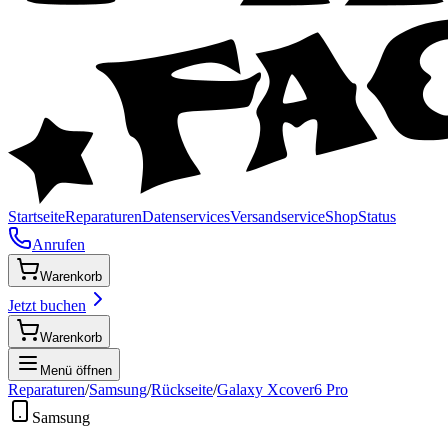
Startseite
Reparaturen
Datenservices
Versandservice
Shop
Status
Anrufen
Warenkorb
Jetzt buchen
Warenkorb
Menü öffnen
Reparaturen
/
Samsung
/
Rückseite
/
Galaxy Xcover6 Pro
Samsung