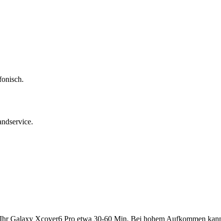
fonisch.
andservice.
 Ihr
Galaxy Xcover6 Pro
etwa
30-60 Min
. Bei hohem Aufkommen kann