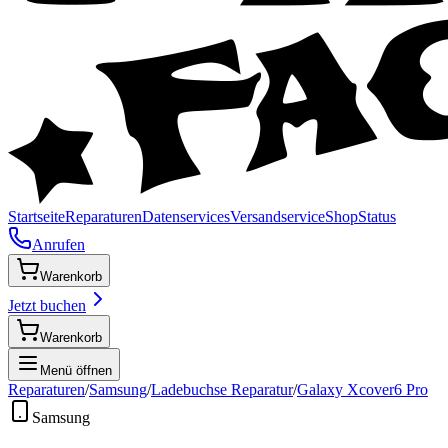
Startseite
Reparaturen
Datenservices
Versandservice
Shop
Status
Anrufen
Warenkorb
Jetzt buchen
Warenkorb
Menü öffnen
Reparaturen
/
Samsung
/
Ladebuchse Reparatur
/
Galaxy Xcover6 Pro
Samsung