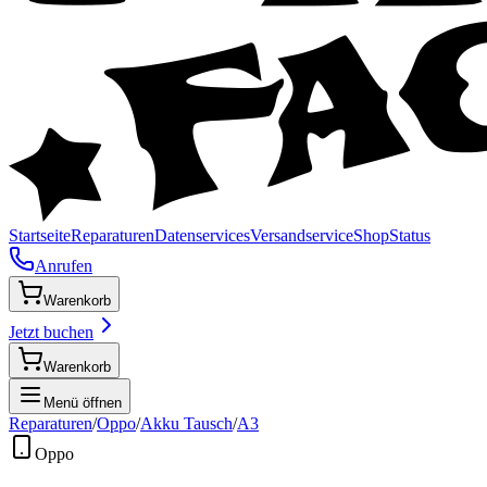
Startseite
Reparaturen
Datenservices
Versandservice
Shop
Status
Anrufen
Warenkorb
Jetzt buchen
Warenkorb
Menü öffnen
Reparaturen
/
Oppo
/
Akku Tausch
/
A3
Oppo