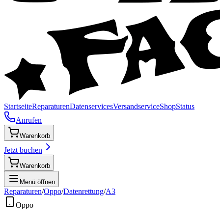
Startseite
Reparaturen
Datenservices
Versandservice
Shop
Status
Anrufen
Warenkorb
Jetzt buchen
Warenkorb
Menü öffnen
Reparaturen
/
Oppo
/
Datenrettung
/
A3
Oppo