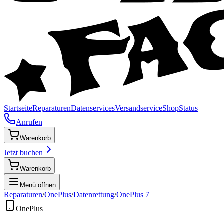
Startseite
Reparaturen
Datenservices
Versandservice
Shop
Status
Anrufen
Warenkorb
Jetzt buchen
Warenkorb
Menü öffnen
Reparaturen
/
OnePlus
/
Datenrettung
/
OnePlus 7
OnePlus