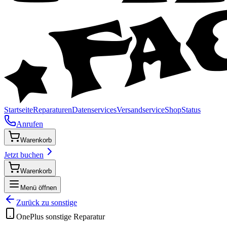
Startseite
Reparaturen
Datenservices
Versandservice
Shop
Status
Anrufen
Warenkorb
Jetzt buchen
Warenkorb
Menü öffnen
Zurück zu
sonstige
OnePlus
sonstige
Reparatur