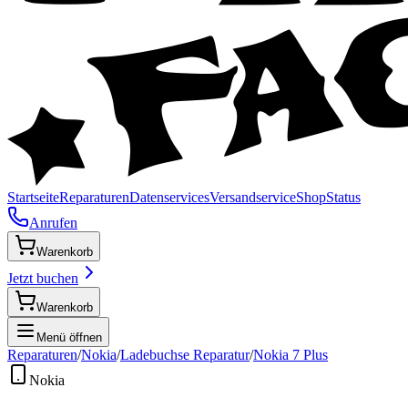
Startseite
Reparaturen
Datenservices
Versandservice
Shop
Status
Anrufen
Warenkorb
Jetzt buchen
Warenkorb
Menü öffnen
Reparaturen
/
Nokia
/
Ladebuchse Reparatur
/
Nokia 7 Plus
Nokia