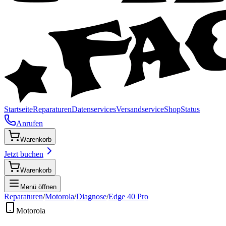
Startseite
Reparaturen
Datenservices
Versandservice
Shop
Status
Anrufen
Warenkorb
Jetzt buchen
Warenkorb
Menü öffnen
Reparaturen
/
Motorola
/
Diagnose
/
Edge 40 Pro
Motorola