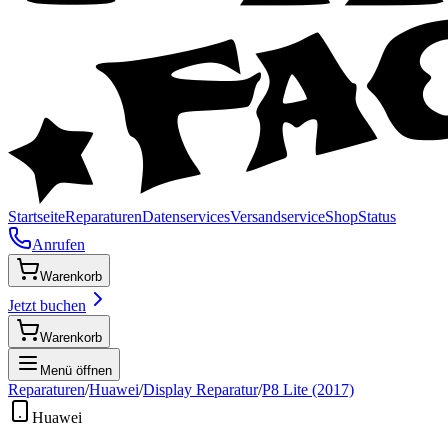
Startseite
Reparaturen
Datenservices
Versandservice
Shop
Status
Anrufen
Warenkorb
Jetzt buchen
Warenkorb
Menü öffnen
Reparaturen
/
Huawei
/
Display Reparatur
/
P8 Lite (2017)
Huawei