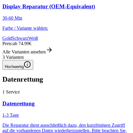
Display Reparatur (OEM-Equivalent)
30-60 Min
Farbe / Variante wählen:
Gold
Schwarz
Weiß
Preis:
ab 74.99€
Alle Varianten ansehen
3
Varianten
Hochwertig
Datenrettung
1
Service
Datenrettung
1-3 Tage
Die Reparatur dient ausschließlich dazu, den kurzfristigen Zugriff
auf die vorhandenen Daten wiederherzustellen. Bitte beachten Sie,