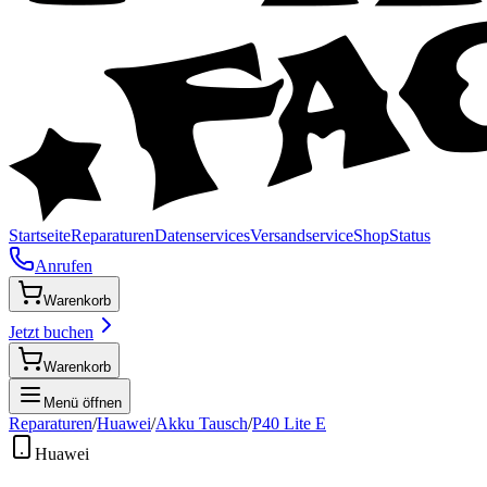
Startseite
Reparaturen
Datenservices
Versandservice
Shop
Status
Anrufen
Warenkorb
Jetzt buchen
Warenkorb
Menü öffnen
Reparaturen
/
Huawei
/
Akku Tausch
/
P40 Lite E
Huawei