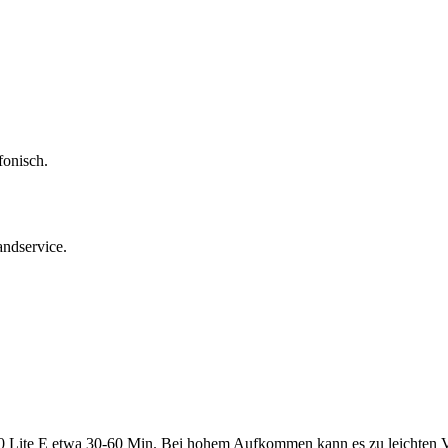
fonisch.
andservice.
0 Lite E
etwa
30-60 Min
. Bei hohem Aufkommen kann es zu leichten