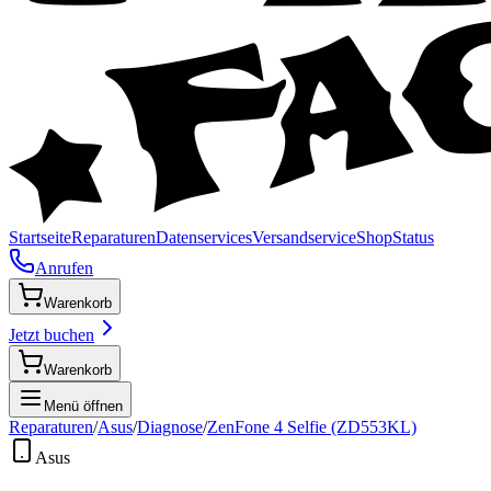
Startseite
Reparaturen
Datenservices
Versandservice
Shop
Status
Anrufen
Warenkorb
Jetzt buchen
Warenkorb
Menü öffnen
Reparaturen
/
Asus
/
Diagnose
/
ZenFone 4 Selfie (ZD553KL)
Asus