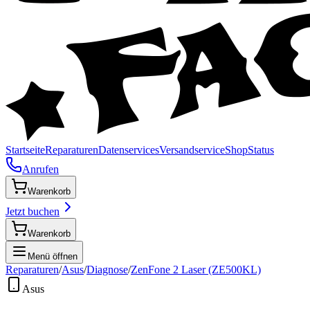
Startseite
Reparaturen
Datenservices
Versandservice
Shop
Status
Anrufen
Warenkorb
Jetzt buchen
Warenkorb
Menü öffnen
Reparaturen
/
Asus
/
Diagnose
/
ZenFone 2 Laser (ZE500KL)
Asus