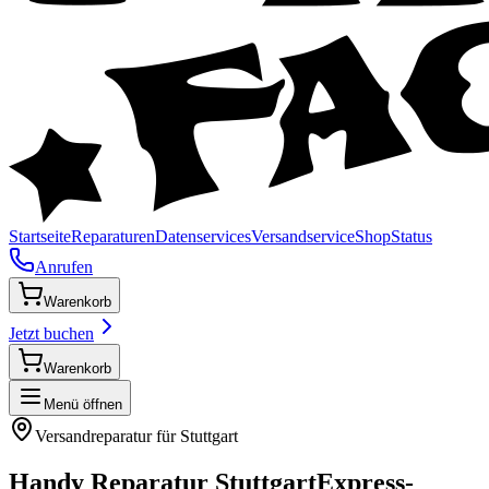
Startseite
Reparaturen
Datenservices
Versandservice
Shop
Status
Anrufen
Warenkorb
Jetzt buchen
Warenkorb
Menü öffnen
Versandreparatur für
Stuttgart
Handy Reparatur
Stuttgart
Express-