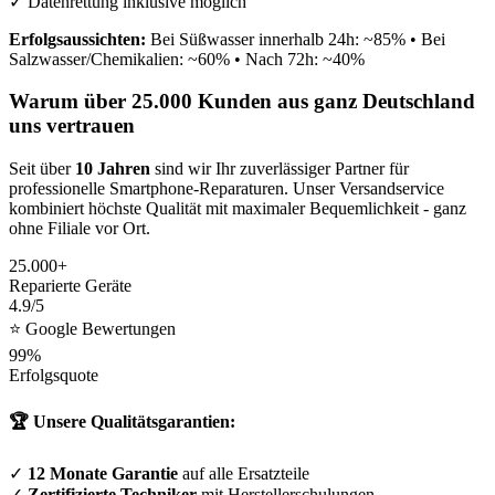
✓ Datenrettung inklusive möglich
Erfolgsaussichten:
Bei Süßwasser innerhalb 24h: ~85% • Bei
Salzwasser/Chemikalien: ~60% • Nach 72h: ~40%
Warum über 25.000 Kunden aus ganz Deutschland
uns vertrauen
Seit über
10 Jahren
sind wir Ihr zuverlässiger Partner für
professionelle Smartphone-Reparaturen. Unser Versandservice
kombiniert höchste Qualität mit maximaler Bequemlichkeit - ganz
ohne Filiale vor Ort.
25.000+
Reparierte Geräte
4.9/5
⭐ Google Bewertungen
99%
Erfolgsquote
🏆 Unsere Qualitätsgarantien:
✓
12 Monate Garantie
auf alle Ersatzteile
✓
Zertifizierte Techniker
mit Herstellerschulungen