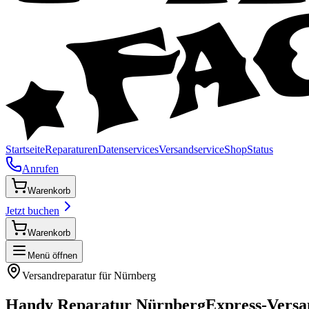
Startseite
Reparaturen
Datenservices
Versandservice
Shop
Status
Anrufen
Warenkorb
Jetzt buchen
Warenkorb
Menü öffnen
Versandreparatur für
Nürnberg
Handy Reparatur
Nürnberg
Express-Versa