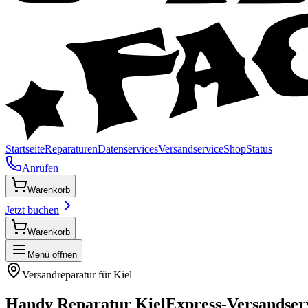
Startseite
Reparaturen
Datenservices
Versandservice
Shop
Status
Anrufen
Warenkorb
Jetzt buchen
Warenkorb
Menü öffnen
Versandreparatur für
Kiel
Handy Reparatur
Kiel
Express-Versandser