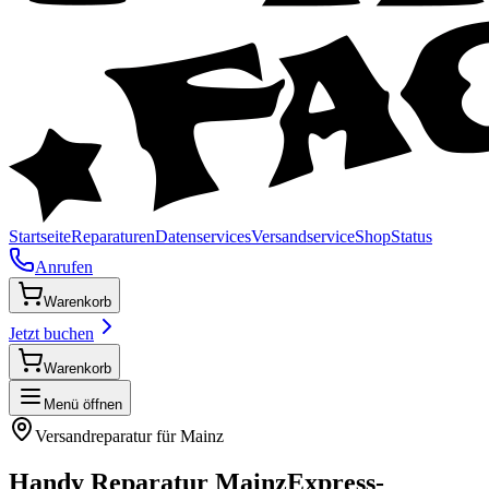
Startseite
Reparaturen
Datenservices
Versandservice
Shop
Status
Anrufen
Warenkorb
Jetzt buchen
Warenkorb
Menü öffnen
Versandreparatur für
Mainz
Handy Reparatur
Mainz
Express-