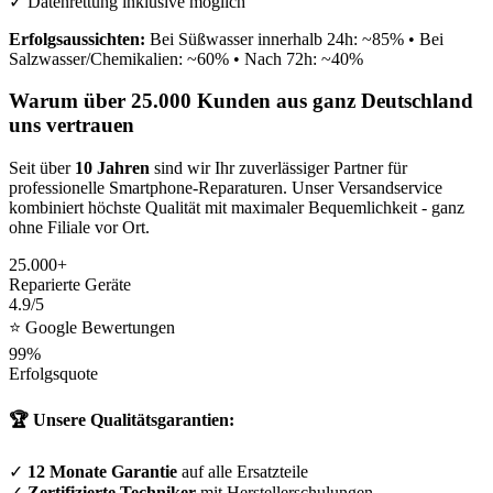
✓ Datenrettung inklusive möglich
Erfolgsaussichten:
Bei Süßwasser innerhalb 24h: ~85% • Bei
Salzwasser/Chemikalien: ~60% • Nach 72h: ~40%
Warum über 25.000 Kunden aus ganz Deutschland
uns vertrauen
Seit über
10 Jahren
sind wir Ihr zuverlässiger Partner für
professionelle Smartphone-Reparaturen. Unser Versandservice
kombiniert höchste Qualität mit maximaler Bequemlichkeit - ganz
ohne Filiale vor Ort.
25.000+
Reparierte Geräte
4.9/5
⭐ Google Bewertungen
99%
Erfolgsquote
🏆 Unsere Qualitätsgarantien:
✓
12 Monate Garantie
auf alle Ersatzteile
✓
Zertifizierte Techniker
mit Herstellerschulungen