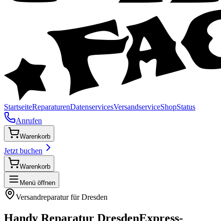
Startseite
Reparaturen
Datenservices
Versandservice
Shop
Status
Anrufen
Warenkorb
Jetzt buchen
Warenkorb
Menü öffnen
Versandreparatur für
Dresden
Handy Reparatur
Dresden
Express-