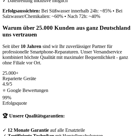
✓ Datenrettung inklusive möglich
Erfolgsaussichten:
Bei Süßwasser innerhalb 24h: ~85% • Bei
Salzwasser/Chemikalien: ~60% • Nach 72h: ~40%
Warum über 25.000 Kunden aus ganz Deutschland
uns vertrauen
Seit über
10 Jahren
sind wir Ihr zuverlässiger Partner für
professionelle Smartphone-Reparaturen. Unser Versandservice
kombiniert höchste Qualität mit maximaler Bequemlichkeit - ganz
ohne Filiale vor Ort.
25.000+
Reparierte Geräte
4.9/5
⭐ Google Bewertungen
99%
Erfolgsquote
🏆 Unsere Qualitätsgarantien:
✓
12 Monate Garantie
auf alle Ersatzteile
✓
Zertifizierte Techniker
mit Herstellerschulungen