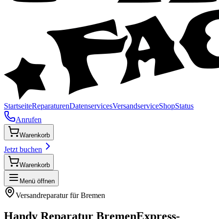
Startseite
Reparaturen
Datenservices
Versandservice
Shop
Status
Anrufen
Warenkorb
Jetzt buchen
Warenkorb
Menü öffnen
Versandreparatur für
Bremen
Handy Reparatur
Bremen
Express-