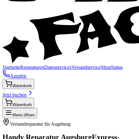
Startseite
Reparaturen
Datenservices
Versandservice
Shop
Status
Anrufen
Warenkorb
Jetzt buchen
Warenkorb
Menü öffnen
Versandreparatur für
Augsburg
Handy Reparatur
Augsburg
Express-