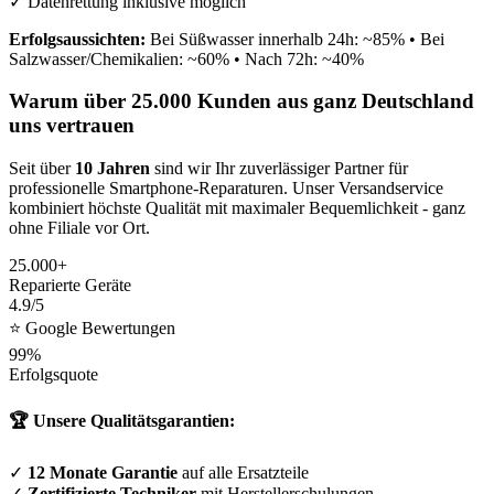
✓ Datenrettung inklusive möglich
Erfolgsaussichten:
Bei Süßwasser innerhalb 24h: ~85% • Bei
Salzwasser/Chemikalien: ~60% • Nach 72h: ~40%
Warum über 25.000 Kunden aus ganz Deutschland
uns vertrauen
Seit über
10 Jahren
sind wir Ihr zuverlässiger Partner für
professionelle Smartphone-Reparaturen. Unser Versandservice
kombiniert höchste Qualität mit maximaler Bequemlichkeit - ganz
ohne Filiale vor Ort.
25.000+
Reparierte Geräte
4.9/5
⭐ Google Bewertungen
99%
Erfolgsquote
🏆 Unsere Qualitätsgarantien:
✓
12 Monate Garantie
auf alle Ersatzteile
✓
Zertifizierte Techniker
mit Herstellerschulungen