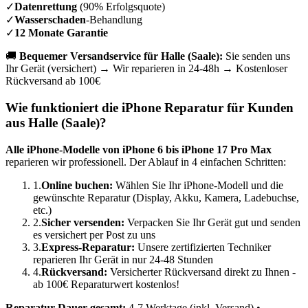
✓
Datenrettung
(90% Erfolgsquote)
✓
Wasserschaden
-Behandlung
✓
12 Monate Garantie
🚚
Bequemer Versandservice für
Halle (Saale)
:
Sie senden uns
Ihr Gerät (versichert) → Wir reparieren in 24-48h → Kostenloser
Rückversand ab 100€
Wie funktioniert die iPhone Reparatur für Kunden
aus
Halle (Saale)
?
Alle iPhone-Modelle von iPhone 6 bis iPhone 17 Pro Max
reparieren wir professionell. Der Ablauf in 4 einfachen Schritten:
1.
Online buchen:
Wählen Sie Ihr iPhone-Modell und die
gewünschte Reparatur (Display, Akku, Kamera, Ladebuchse,
etc.)
2.
Sicher versenden:
Verpacken Sie Ihr Gerät gut und senden
es versichert per Post zu uns
3.
Express-Reparatur:
Unsere zertifizierten Techniker
reparieren Ihr Gerät in nur 24-48 Stunden
4.
Rückversand:
Versicherter Rückversand direkt zu Ihnen -
ab 100€ Reparaturwert kostenlos!
Reparatur-Dauer gesamt:
4-7 Werktage (inkl. Versand) •