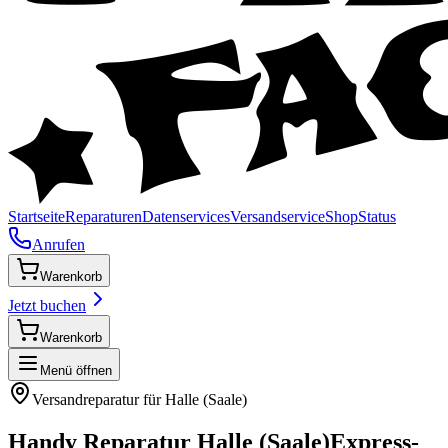
Startseite
Reparaturen
Datenservices
Versandservice
Shop
Status
Anrufen
Warenkorb
Jetzt buchen
Warenkorb
Menü öffnen
Versandreparatur für
Halle (Saale)
Handy Reparatur
Halle (Saale)
Express-