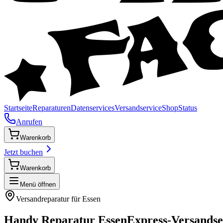
Startseite
Reparaturen
Datenservices
Versandservice
Shop
Status
Anrufen
Warenkorb
Jetzt buchen
Warenkorb
Menü öffnen
Versandreparatur für
Essen
Handy Reparatur
Essen
Express-Versandse