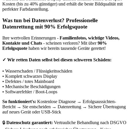
Kosten (bis zu 40% günstiger) und erhält die beste Bildqualität mit
perfekter Farbdarstellung.
Was tun bei Datenverlust? Professionelle
Datenrettung mit 90% Erfolgsquote
Ihre wertvollen Erinnerungen -
Familienfotos, wichtige Videos,
Kontakte und Chats
- scheinen verloren? Mit über
90%
Erfolgsquote
haben wir bereits tausende Geräte gerettet!
✓
Wir retten Daten selbst bei diesen schweren Schäden:
• Wasserschaden / Flüssigkeitsschäden
• Komplett schwarzes Display
• Defektes / totes Mainboard
• Mechanische Beschädigungen
• Softwarefehler / Boot-Loops
So funktioniert's:
Kostenlose Diagnose → Erfolgsaussichten-
Bericht → Sie entscheiden → Datenrettung → Sichere Übertragung
auf neues Gerät oder USB-Stick
🔒
Datenschutz garantiert:
Vertrauliche Behandlung nach DSGVO