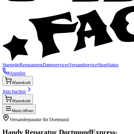
Startseite
Reparaturen
Datenservices
Versandservice
Shop
Status
Anrufen
Warenkorb
Jetzt buchen
Warenkorb
Menü öffnen
Versandreparatur für
Dortmund
Handy Reparatur
Dortmund
Express-