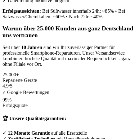
✓ Datenrettung inklusive möglich
Erfolgsaussichten:
Bei Süßwasser innerhalb 24h: ~85% • Bei
Salzwasser/Chemikalien: ~60% • Nach 72h: ~40%
Warum über 25.000 Kunden aus ganz Deutschland
uns vertrauen
Seit über
10 Jahren
sind wir Ihr zuverlässiger Partner für
professionelle Smartphone-Reparaturen. Unser Versandservice
kombiniert höchste Qualität mit maximaler Bequemlichkeit - ganz
ohne Filiale vor Ort.
25.000+
Reparierte Geräte
4.9/5
⭐ Google Bewertungen
99%
Erfolgsquote
🏆 Unsere Qualitätsgarantien:
✓
12 Monate Garantie
auf alle Ersatzteile
✓
Zertifizierte Techniker
mit Herstellerschulungen