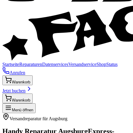
Startseite
Reparaturen
Datenservices
Versandservice
Shop
Status
Anrufen
Warenkorb
Jetzt buchen
Warenkorb
Menü öffnen
Versandreparatur für
Augsburg
Handy Reparatur
Augsburg
Express-