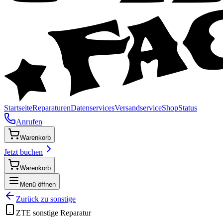
Startseite
Reparaturen
Datenservices
Versandservice
Shop
Status
Anrufen
Warenkorb
Jetzt buchen
Warenkorb
Menü öffnen
Zurück zu
sonstige
ZTE
sonstige
Reparatur