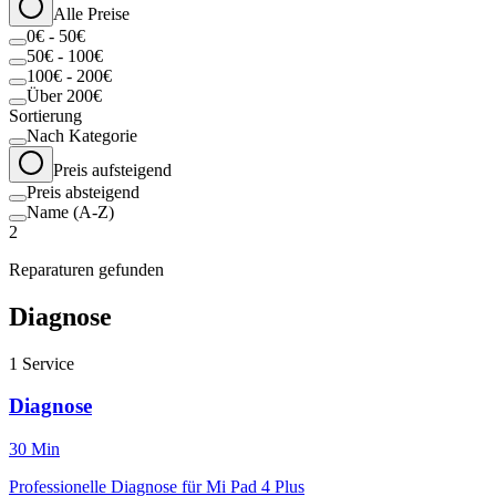
Alle Preise
0€ - 50€
50€ - 100€
100€ - 200€
Über 200€
Sortierung
Nach Kategorie
Preis aufsteigend
Preis absteigend
Name (A-Z)
2
Reparaturen gefunden
Diagnose
1
Service
Diagnose
30 Min
Professionelle Diagnose für Mi Pad 4 Plus