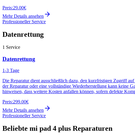
Preis:
29.00€
Mehr Details ansehen
Professioneller Service
Datenrettung
1
Service
Datenrettung
1-3 Tage
Die Reparatur dient ausschließlich dazu, den kurzfristigen Zugriff au
der Reparatur oder eine vollständige Wiederherstellung kann keine G
hinweisen, dass weitere Kosten anfallen können, sofern defekte Kom
Preis:
299.00€
Mehr Details ansehen
Professioneller Service
Beliebte
mi pad 4 plus
Reparaturen