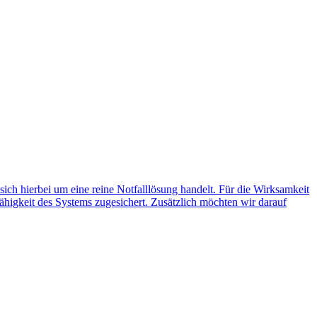
 sich hierbei um eine reine Notfalllösung handelt. Für die Wirksamkeit
ähigkeit des Systems zugesichert. Zusätzlich möchten wir darauf