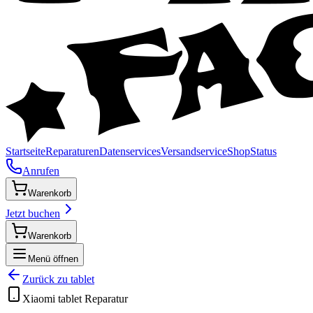
Startseite
Reparaturen
Datenservices
Versandservice
Shop
Status
Anrufen
Warenkorb
Jetzt buchen
Warenkorb
Menü öffnen
Zurück zu
tablet
Xiaomi
tablet
Reparatur