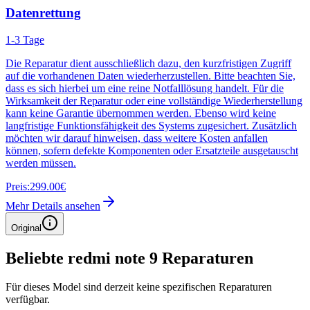
Datenrettung
1-3 Tage
Die Reparatur dient ausschließlich dazu, den kurzfristigen Zugriff
auf die vorhandenen Daten wiederherzustellen. Bitte beachten Sie,
dass es sich hierbei um eine reine Notfalllösung handelt. Für die
Wirksamkeit der Reparatur oder eine vollständige Wiederherstellung
kann keine Garantie übernommen werden. Ebenso wird keine
langfristige Funktionsfähigkeit des Systems zugesichert. Zusätzlich
möchten wir darauf hinweisen, dass weitere Kosten anfallen
können, sofern defekte Komponenten oder Ersatzteile ausgetauscht
werden müssen.
Preis:
299.00€
Mehr Details ansehen
Original
Beliebte
redmi note 9
Reparaturen
Für dieses Model sind derzeit keine spezifischen Reparaturen
verfügbar.