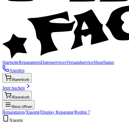
Startseite
Reparaturen
Datenservices
Versandservice
Shop
Status
Anrufen
Warenkorb
Jetzt buchen
Warenkorb
Menü öffnen
Reparaturen
/
Xiaomi
/
Display Reparatur
/
Redmi 7
Xiaomi