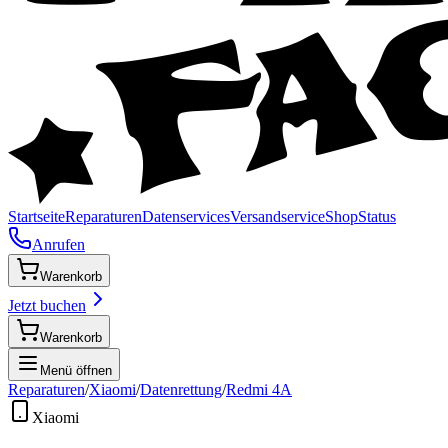
Startseite
Reparaturen
Datenservices
Versandservice
Shop
Status
Anrufen
Warenkorb
Jetzt buchen
Warenkorb
Menü öffnen
Reparaturen
/
Xiaomi
/
Datenrettung
/
Redmi 4A
Xiaomi