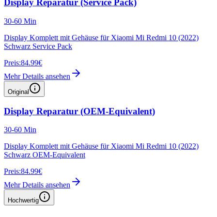
Display Reparatur (Service Pack)
30-60 Min
Display Komplett mit Gehäuse für Xiaomi Mi Redmi 10 (2022)
Schwarz Service Pack
Preis:
84.99€
Mehr Details ansehen
Original
Display Reparatur (OEM-Equivalent)
30-60 Min
Display Komplett mit Gehäuse für Xiaomi Mi Redmi 10 (2022)
Schwarz OEM-Equivalent
Preis:
84.99€
Mehr Details ansehen
Hochwertig