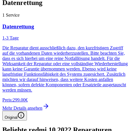
Datenrettung
1
Service
Datenrettung
1-3 Tage
Die Reparatur dient ausschließlich dazu, den kurzfristigen Zugriff
auf die vorhandenen Daten wiederherzustellen. Bitte beachten Sie,
dass es sich hierbei um eine reine Notfalllösung handelt. Für die
Wirksamkeit der Reparatur oder eine vollständige Wiederherstellung
kann keine Garantie übernommen werden. Ebenso wird keine
langfristige Funktionsfähigkeit des Systems zugesichert. Zusätzlich
möchten wir darauf hinweisen, dass weitere Kosten anfallen
können, sofern defekte Komponenten oder Ersatzteile ausgetauscht
werden müssen.
Preis:
299.00€
Mehr Details ansehen
Original
Beliebte
redmi 10 2022
Reparaturen