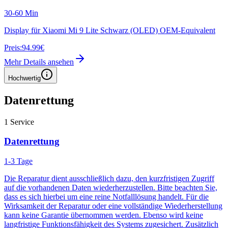
30-60 Min
Display für Xiaomi Mi 9 Lite Schwarz (OLED) OEM-Equivalent
Preis:
94.99€
Mehr Details ansehen
Hochwertig
Datenrettung
1
Service
Datenrettung
1-3 Tage
Die Reparatur dient ausschließlich dazu, den kurzfristigen Zugriff
auf die vorhandenen Daten wiederherzustellen. Bitte beachten Sie,
dass es sich hierbei um eine reine Notfalllösung handelt. Für die
Wirksamkeit der Reparatur oder eine vollständige Wiederherstellung
kann keine Garantie übernommen werden. Ebenso wird keine
langfristige Funktionsfähigkeit des Systems zugesichert. Zusätzlich