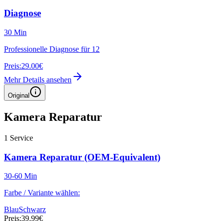
Diagnose
30 Min
Professionelle Diagnose für 12
Preis:
29.00€
Mehr Details ansehen
Original
Kamera Reparatur
1
Service
Kamera Reparatur (OEM-Equivalent)
30-60 Min
Farbe / Variante wählen:
Blau
Schwarz
Preis:
39.99€